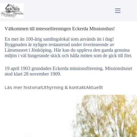
Hoppa
till
innehåll
Välkommen till intresseföreningen Eckerda Missionshus!
En mer än 100-årig samlingslokal som används än i dag!
Byggnaden är nyligen restaurerad under överinseende av
Länsmuseet i Jönköping. Här kan du uppleva den gamla genuina
miljön i väl fungerande skick och hålla möten som de gick till förr.
19 april 1903 grundades Eckerda missionsförening. Missionshuset
stod klart 28 november 1909.
Läs mer historia!
Uthyrning & kontakt
Aktuellt