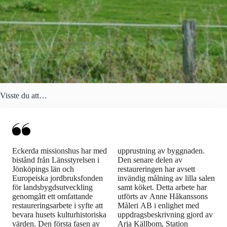
Visste du att…
Eckerda missionshus har med
upprustning av byggnaden.
bistånd från Länsstyrelsen i
Den senare delen av
Jönköpings län och
restaureringen har avsett
Europeiska jordbruksfonden
invändig målning av lilla salen
för landsbygdsutveckling
samt köket. Detta arbete har
genomgått ett omfattande
utförts av Anne Håkanssons
restaureringsarbete i syfte att
Måleri AB i enlighet med
bevara husets kulturhistoriska
uppdragsbeskrivning gjord av
värden. Den första fasen av
Arja Källbom, Station